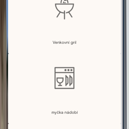
Venkovní gril
myčka nádobí