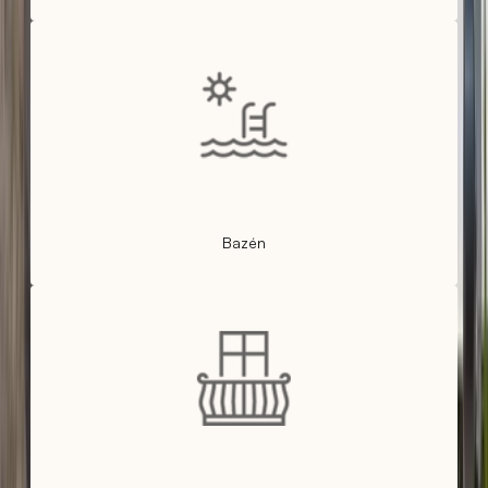
Bazén