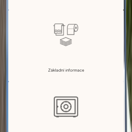
Základní informace