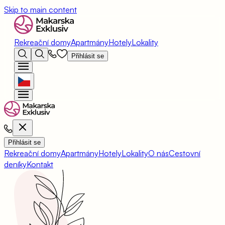
Skip to main content
Rekreační domy
Apartmány
Hotely
Lokality
Přihlásit se
Přihlásit se
Rekreační domy
Apartmány
Hotely
Lokality
O nás
Cestovní
deníky
Kontakt