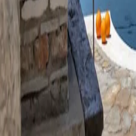
Villa Relax Brela / 200m to the beach! Unique!
Udostępnij
Zapisz
4.87
(
39
)
+
20
Więcej zdjęć
4.87
(
39
)